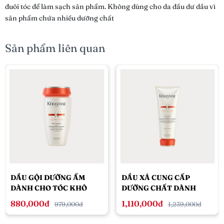
đuôi tóc để làm sạch sản phẩm. Không dùng cho da đầu dư dầu vì
sản phẩm chứa nhiều dưỡng chất
Sản phẩm liên quan
DẦU GỘI DƯỠNG ẨM
DẦU XẢ CUNG CẤP
DÀNH CHO TÓC KHÔ
DƯỠNG CHẤT DÀNH
KÉRASTASE NUTRITIVE
CHO TÓC KHÔ
880,000đ
1,110,000đ
979,000đ
1,239,000đ
250ML
KÉRASTASE NUTRITIVE
LAIT VITAL 200ML