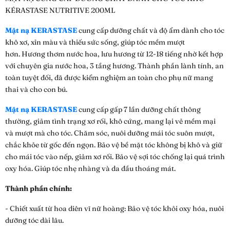
KÉRASTASE NUTRITIVE 200ML
Mặt nạ KERASTASE
cung cấp dưỡng chất và độ ẩm dành cho tóc
khô xơ, xỉn màu và thiếu sức sống, giúp tóc mềm mượt
hơn. Hương thơm nước hoa, lưu hương từ 12-18 tiếng nhờ kết hợp
với chuyên gia nước hoa, 3 tầng hương. Thành phần lành tính, an
toàn tuyệt đối, đã được kiểm nghiệm an toàn cho phụ nữ mang
thai và cho con bú.
Mặt nạ KERASTASE
cung cấp gấp 7 lần dưỡng chất thông
thường, giảm tình trạng xơ rối, khô cứng, mang lại vẻ mềm mại
và mượt mà cho tóc. Chăm sóc, nuôi dưỡng mái tóc suôn mượt,
chắc khỏe từ gốc đến ngọn. Bảo vệ bề mặt tóc không bị khô và giữ
cho mái tóc vào nếp, giảm xơ rối. Bảo vệ sợi tóc chống lại quá trình
oxy hóa. Giúp tóc nhẹ nhàng và da đầu thoáng mát.
Thành phần chính:
- Chiết xuất từ hoa diên vĩ nữ hoàng: Bảo vệ tóc khỏi oxy hóa, nuôi
dưỡng tóc dài lâu.