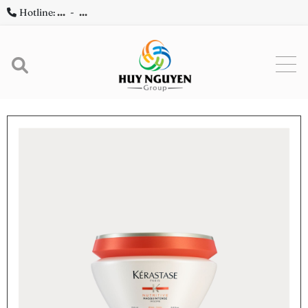
Hotline:
...
-
...