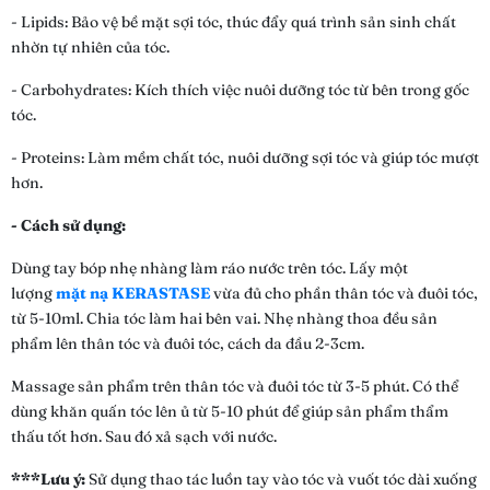
- Lipids: Bảo vệ bề mặt sợi tóc, thúc đẩy quá trình sản sinh chất
nhờn tự nhiên của tóc.
- Carbohydrates: Kích thích việc nuôi dưỡng tóc từ bên trong gốc
tóc.
- Proteins: Làm mềm chất tóc, nuôi dưỡng sợi tóc và giúp tóc mượt
hơn.
- Cách sử dụng:
Dùng tay bóp nhẹ nhàng làm ráo nước trên tóc. Lấy một
lượng
mặt nạ KERASTASE
vừa đủ cho phần thân tóc và đuôi tóc,
từ 5-10ml. Chia tóc làm hai bên vai. Nhẹ nhàng thoa đều sản
phẩm lên thân tóc và đuôi tóc, cách da đầu 2-3cm.
Massage sản phẩm trên thân tóc và đuôi tóc từ 3-5 phút. Có thể
dùng khăn quấn tóc lên ủ từ 5-10 phút để giúp sản phẩm thẩm
thấu tốt hơn. Sau đó xả sạch với nước.
***Lưu ý:
Sử dụng thao tác luồn tay vào tóc và vuốt tóc dài xuống