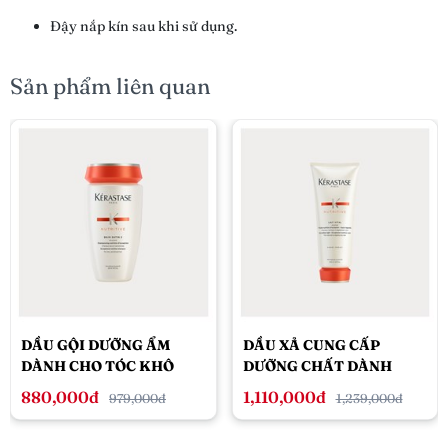
Đậy nắp kín sau khi sử dụng.
Sản phẩm liên quan
DẦU GỘI DƯỠNG ẨM
DẦU XẢ CUNG CẤP
DÀNH CHO TÓC KHÔ
DƯỠNG CHẤT DÀNH
KÉRASTASE NUTRITIVE
CHO TÓC KHÔ
880,000đ
1,110,000đ
979,000đ
1,239,000đ
250ML
KÉRASTASE NUTRITIVE
LAIT VITAL 200ML