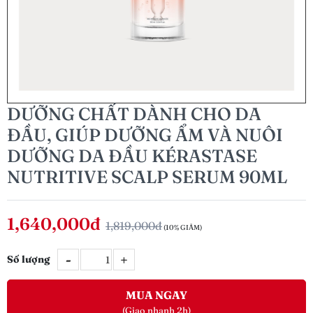
DƯỠNG CHẤT DÀNH CHO DA
ĐẦU, GIÚP DƯỠNG ẨM VÀ NUÔI
DƯỠNG DA ĐẦU KÉRASTASE
NUTRITIVE SCALP SERUM 90ML
1,640,000đ
1,819,000đ
(10% GIẢM)
-
+
Số lượng
MUA NGAY
(Giao nhanh 2h)