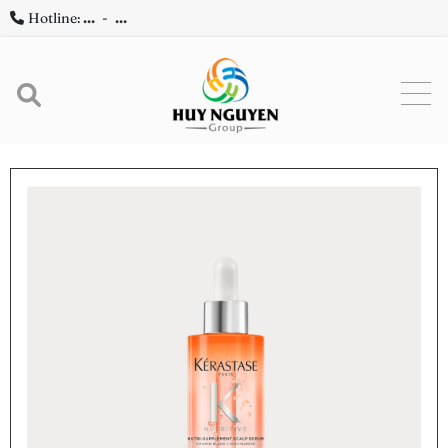
Hotline:
...
-
...