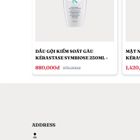
DẦU GỘI KIỂM SOÁT GÀU
MẶT N
KÉRASTASE SYMBIOSE 250ML -
KÉRA
DÀNH CHO DA ĐẦU GÀU & KHÔ
880,000đ
1,420
979,000đ
ADDRESS