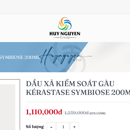
 SYMBIOSE 200ML
DẦU XẢ KIỂM SOÁT GÀU
KÉRASTASE SYMBIOSE 200
1,110,000đ
1,239,000đ
(10% GIẢM)
-
+
Số lượng