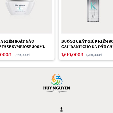
Ạ KIỂM SOÁT GÀU
DƯỠNG CHẤT GIÚP KIỂM S
STASE SYMBIOSE 200ML
GÀU DÀNH CHO DA ĐẦU GÀ
KÉRASTASE SYMBIOSE
,000đ
1,610,000đ
1,579,000đ
1,789,000đ
INTENSIVE ANTI-DRUFF
CELLULAR SERUM 90ML