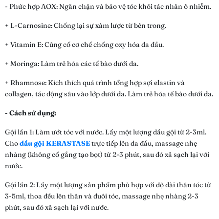
- Phức hợp AOX: Ngăn chặn và bảo vệ tóc khỏi tác nhân ô nhiễm.
+ L-Carnosine: Chống lại sự xâm lược từ bên trong.
+ Vitamin E: Củng cố cơ chế chống oxy hóa da đầu.
+ Moringa: Làm trẻ hóa các tế bào dưới da.
+ Rhamnose: Kích thích quá trình tổng hợp sợi elastin và
collagen, tác động sâu vào lớp dưới da. Làm trẻ hóa tế bào dưới da.
- Cách sử dụng:
Gội lần 1: Làm ướt tóc với nước. Lấy một lượng dầu gội từ 2-3ml.
Cho
dầu gội KERASTASE
trực tiếp lên da đầu, massage nhẹ
nhàng (không cố gắng tạo bọt) từ 2-3 phút, sau đó xả sạch lại với
nước.
Gội lần 2: Lấy một lượng sản phẩm phù hợp với độ dài thân tóc từ
3-5ml, thoa đều lên thân và đuôi tóc, massage nhẹ nhàng 2-3
phút, sau đó xả sạch lại với nước.