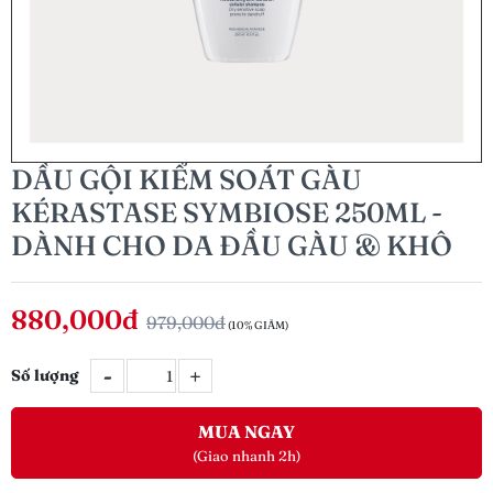
DẦU GỘI KIỂM SOÁT GÀU
KÉRASTASE SYMBIOSE 250ML -
DÀNH CHO DA ĐẦU GÀU & KHÔ
880,000đ
979,000đ
(10% GIẢM)
-
+
Số lượng
MUA NGAY
(Giao nhanh 2h)