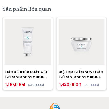
Sản phẩm liên quan
DẦU XẢ KIỂM SOÁT GÀU
MẶT NẠ KIỂM SOÁT GÀU
KÉRASTASE SYMBIOSE
KÉRASTASE SYMBIOSE
200ML
200ML
1,110,000đ
1,420,000đ
1,239,000đ
1,579,000đ