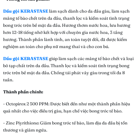
Dầu gội KERASTASE
làm sạch dành cho da đầu gàu, làm sạch
mảng tế bào chết trên da đầu, thanh lọc và kiểm soát tình trạng
bong tróc trên bề mặt da đầu. Hương thơm nước hoa, lưu hương
hơn 12-18 tiếng nhờ kết hợp với chuyên gia nước hoa, 3 tầng
hương. Thành phần lành tính, an toàn tuyệt đối, đã được kiểm
nghiệm an toàn cho phụ nữ mang thai và cho con bú.
Dầu gội KERASTASE
giúp làm sạch các mảng tế bào chết và loại
bỏ tạp chất trên da đầu. Thanh lọc và kiểm soát tình trạng bong
tróc trên bề mặt da đầu. Chống tái phát vảy gàu trong tối đa 8
tuần.
Thành phần chính:
- Octopirox 2 500 PPM: Được biết đến như một thành phần hiệu
quả nhất cho việc điều trị gàu, hạn chế việc bong tróc tế bào.
- Zinc Piyrithione: Giảm bong tróc tế bào, làm dịu da đầu bị tổn
thương và giảm ngứa.