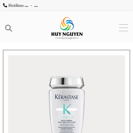
Hotline:
...
-
...