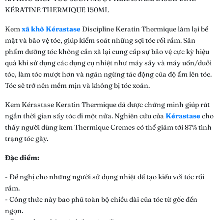
KÉRATINE THERMIQUE 150ML
Kem
xã khô Kérastase
Discipline Keratin Thermique làm lại bề
mặt và bảo vệ tóc, giúp kiểm soát những sợi tóc rối rắm. Sản
phẩm dưỡng tóc không cần xã lại cung cấp sự bảo vệ cực kỳ hiệu
quả khi sử dụng các dụng cụ nhiệt như máy sấy và máy uốn/duỗi
tóc, làm tóc mượt hơn và ngăn ngừng tác động của độ ẩm lên tóc.
Tóc sẽ trở nên mềm mịn và không bị tóc xoăn.
Kem Kérastase Keratin Thermique đã được chứng minh giúp rút
ngắn thời gian sấy tóc đi một nửa. Nghiên cứu của
Kérastase
cho
thấy người dùng kem Thermique Cremes có thể giảm tới 87% tình
trạng tóc gãy.
Đặc điểm:
- Đề nghị cho những người sử dụng nhiệt để tạo kiểu với tóc rối
rắm.
- Công thức này bao phủ toàn bộ chiều dài của tóc từ gốc đến
ngọn.