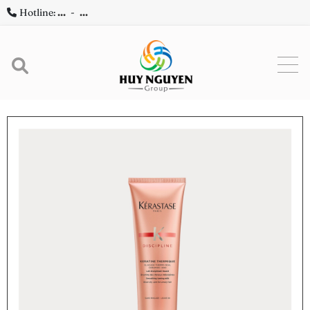
Hotline:
...
-
...