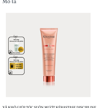
Mô tả
XẢ KHÔ GIÚP TÓC SUÔN MƯỢT KÉRASTASE DISCIPLINE