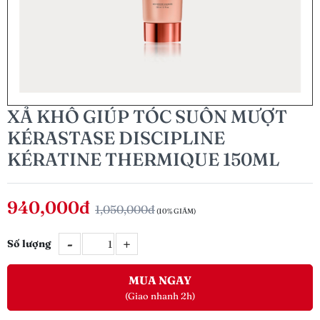
XẢ KHÔ GIÚP TÓC SUÔN MƯỢT
KÉRASTASE DISCIPLINE
KÉRATINE THERMIQUE 150ML
940,000đ
1,050,000đ
(10% GIẢM)
-
+
Số lượng
MUA NGAY
(Giao nhanh 2h)