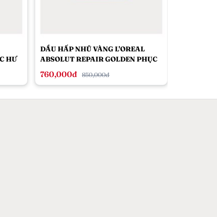
DẦU HẤP NHŨ VÀNG L'OREAL
C HƯ
ABSOLUT REPAIR GOLDEN PHỤC
HỒI TÓC TOÀN DIỆN 250ML
760,000đ
850,000đ