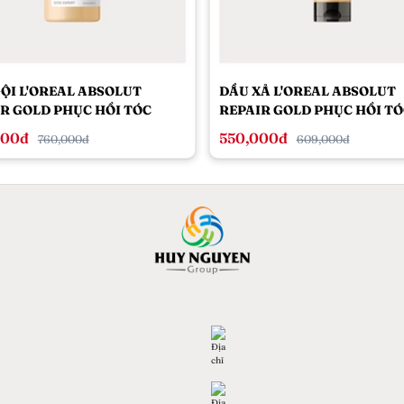
ỘI L'OREAL ABSOLUT
DẦU XẢ L'OREAL ABSOLUT
R GOLD PHỤC HỒI TÓC
REPAIR GOLD PHỤC HỒI TÓ
DIỆN 500ML
TỔN 200ML
000đ
550,000đ
760,000đ
609,000đ