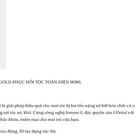
 GOLD PHỤC HỒI TÓC TOÀN DIỆN 90ML
1 là giải pháp hiệu quả cho mái tóc bị hư tổn nặng nề bởi hóa chất v
g sợi tóc xơ, khô. Cùng công nghệ Ionene G độc quyền của L'Oréal với
 chắc khỏe, mềm mại cho mái tóc của bạn.
tác động, 10 tác dụng tức thì: