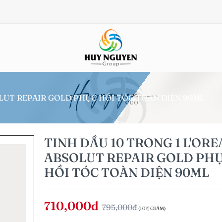
OLUT REPAIR GOLD PHỤC HỒI TÓC TOÀN DIỆN 90ML
TINH DẦU 10 TRONG 1 L'ORE
ABSOLUT REPAIR GOLD PH
HỒI TÓC TOÀN DIỆN 90ML
710,000đ
795,000đ
(10% GIẢM)