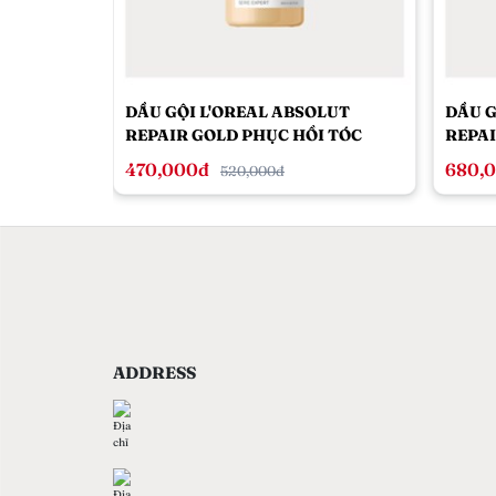
DẦU GỘI L'OREAL ABSOLUT
DẦU G
REPAIR GOLD PHỤC HỒI TÓC
REPAI
TOÀN DIỆN 300ML
TOÀN 
470,000đ
680,
520,000đ
ADDRESS