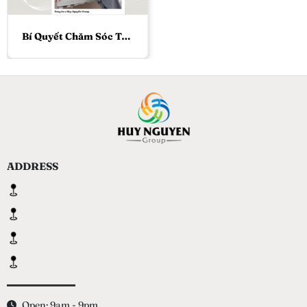
Bí Quyết Chăm Sóc Tóc Dài Mượt, Óng Ả Mỗi Ngày
ADDRESS
Open: 9am - 9pm