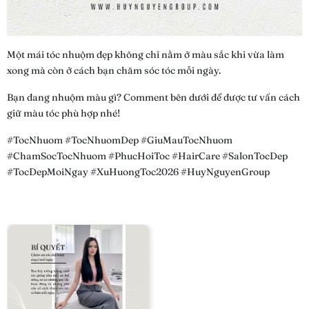
Một mái tóc nhuộm đẹp không chỉ nằm ở màu sắc khi vừa làm
xong mà còn ở cách bạn chăm sóc tóc mỗi ngày.
Bạn đang nhuộm màu gì? Comment bên dưới để được tư vấn cách
giữ màu tóc phù hợp nhé!
#TocNhuom #TocNhuomDep #GiuMauTocNhuom
#ChamSocTocNhuom #PhucHoiToc #HairCare #SalonTocDep
#TocDepMoiNgay #XuHuongToc2026 #HuyNguyenGroup