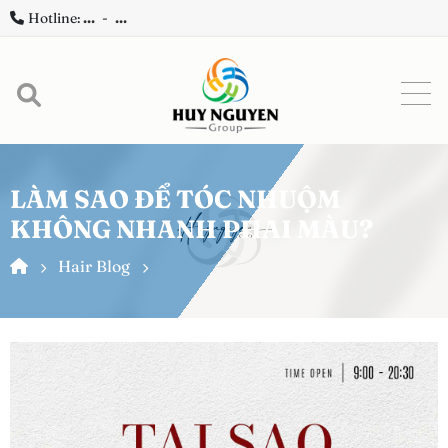
Hotline:
...
-
...
LÀM SAO ĐỂ TÓC NHUỘM
KHÔNG NHANH PHAI MÀU?
Hair Blog