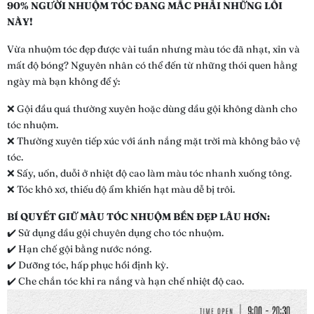
90% NGƯỜI NHUỘM TÓC ĐANG MẮC PHẢI NHỮNG LỖI
NÀY!
Vừa nhuộm tóc đẹp được vài tuần nhưng màu tóc đã nhạt, xỉn và
mất độ bóng? Nguyên nhân có thể đến từ những thói quen hằng
ngày mà bạn không để ý:
❌ Gội đầu quá thường xuyên hoặc dùng dầu gội không dành cho
tóc nhuộm.
❌ Thường xuyên tiếp xúc với ánh nắng mặt trời mà không bảo vệ
tóc.
❌ Sấy, uốn, duỗi ở nhiệt độ cao làm màu tóc nhanh xuống tông.
❌ Tóc khô xơ, thiếu độ ẩm khiến hạt màu dễ bị trôi.
BÍ QUYẾT GIỮ MÀU TÓC NHUỘM BỀN ĐẸP LÂU HƠN:
✔️ Sử dụng dầu gội chuyên dụng cho tóc nhuộm.
✔️ Hạn chế gội bằng nước nóng.
✔️ Dưỡng tóc, hấp phục hồi định kỳ.
✔️ Che chắn tóc khi ra nắng và hạn chế nhiệt độ cao.