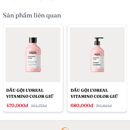
Sản phẩm liên quan
DẦU GỘI L'OREAL
DẦU GỘI L'OREAL
VITAMINO COLOR GIỮ
VITAMINO COLOR GIỮ
MÀU TÓC NHUỘM 300ML
MÀU TÓC NHUỘM 500ML
470,000đ
680,000đ
524,733đ
761,842đ