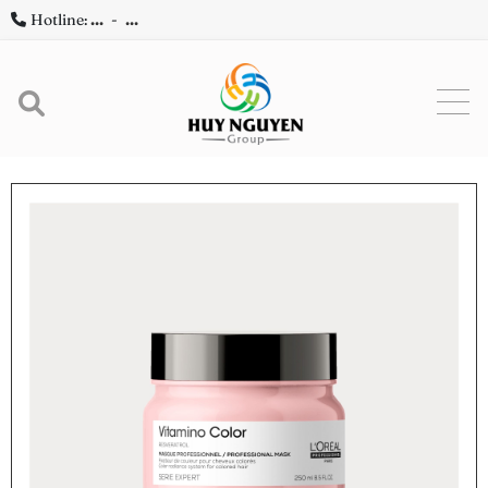
Hotline:
...
-
...