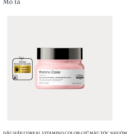
Mô tả
DẦU HẤP L'OREAL VITAMINO COLOR GIỮ MÀU TÓC NHUỘM