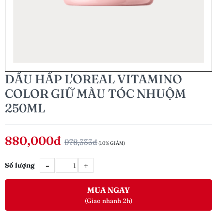
DẦU HẤP L'OREAL VITAMINO
COLOR GIỮ MÀU TÓC NHUỘM
250ML
880,000đ
978,333đ
(10% GIẢM)
-
+
Số lượng
MUA NGAY
(Giao nhanh 2h)