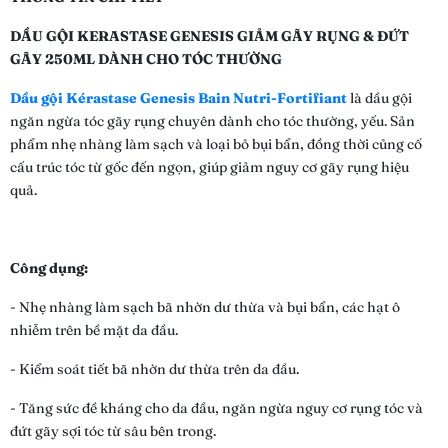
DẦU GỘI KERASTASE GENESIS GIẢM GÃY RỤNG & ĐỨT
GÃY 250ML DÀNH CHO TÓC THƯỜNG
Dầu gội Kérastase Genesis Bain Nutri-Fortifiant
là dầu gội
ngăn ngừa tóc gãy rụng chuyên dành cho tóc thường, yếu. Sản
phẩm nhẹ nhàng làm sạch và loại bỏ bụi bẩn, đồng thời củng cố
cấu trúc tóc từ gốc đến ngọn, giúp giảm nguy cơ gãy rụng hiệu
quả.
Công dụng:
- Nhẹ nhàng làm sạch bã nhờn dư thừa và bụi bẩn, các hạt ô
nhiễm trên bề mặt da đầu.
- Kiểm soát tiết bã nhờn dư thừa trên da đầu.
- Tăng sức đề kháng cho da đầu, ngăn ngừa nguy cơ rụng tóc và
đứt gãy sợi tóc từ sâu bên trong.