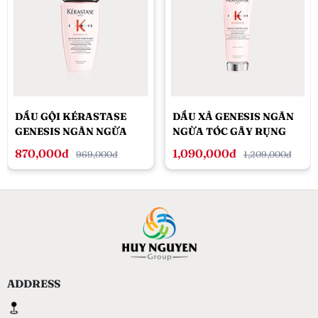
DẦU GỘI KÉRASTASE
DẦU XẢ GENESIS NGĂN
GENESIS NGĂN NGỪA
NGỪA TÓC GÃY RỤNG
TÓC GÃY RỤNG 250ML
200ML
870,000đ
1,090,000đ
969,000đ
1,209,000đ
DÀNH CHO TÓC KHÔ
ADDRESS