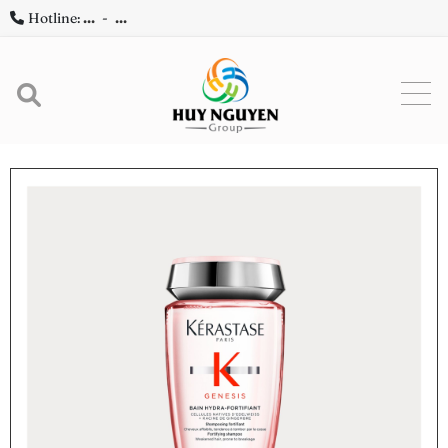
Hotline:
...
-
...