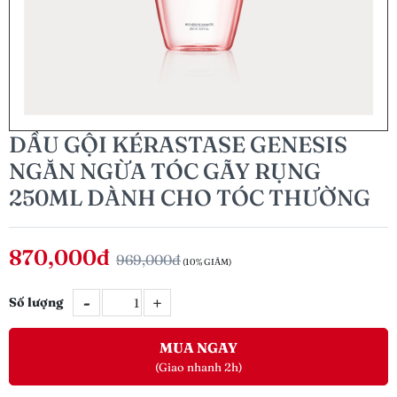
DẦU GỘI KÉRASTASE GENESIS
NGĂN NGỪA TÓC GÃY RỤNG
250ML DÀNH CHO TÓC THƯỜNG
870,000đ
969,000đ
(10% GIẢM)
-
+
Số lượng
MUA NGAY
(Giao nhanh 2h)